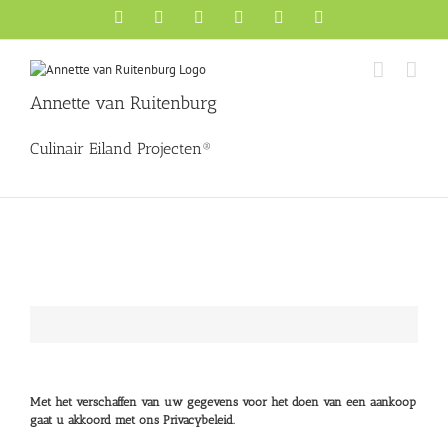
Ga
Facebook
X
YouTube
Instagram
Pinterest
LinkedIn
naar
inhoud
Annette van Ruitenburg
Culinair Eiland Projecten®
De boeken van Annette van Ruitenburg worden desgewenst door haar g
Met het verschaffen van uw gegevens voor het doen van een aankoop
gaat u akkoord met ons Privacybeleid.