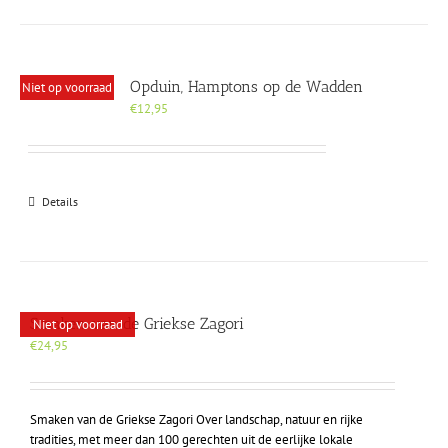
Opduin, Hamptons op de Wadden
Niet op voorraad
€
12,95
Details
Smaken van de Griekse Zagori
Niet op voorraad
€
24,95
Smaken van de Griekse Zagori Over landschap, natuur en rijke
tradities, met meer dan 100 gerechten uit de eerlijke lokale