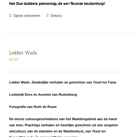
Hot Duo dubbele pannenlap, de oer-Texelse keukenhulp!
Dit
Opties selecteren
Details
product
heeft
meerdere
variaties.
Deze
optie
Lekker Wads
kan
€
9,95
gekozen
worden
op
de
Lekker Wads. Smakelijke verhalen en gerechten van Texel tot Fanø
productpagina
Lodewijk Dros en Annette van Ruitenburg
Fotografie van Ruth de Ruwe
De eerste cultuurgeschiedenis van het Waddengebied aan de hand
van eten. Prachtige verhalen en heerlijke gerechten uit een vergeten
eetcultuur, van de eilanden en de Waddenkust, van Texel tot