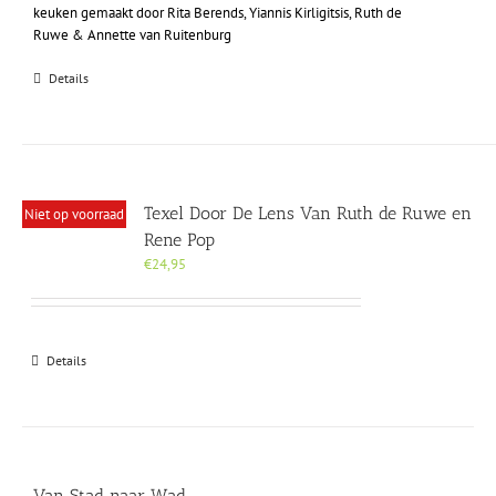
keuken gemaakt door Rita Berends, Yiannis Kirligitsis, Ruth de
Ruwe & Annette van Ruitenburg
Details
Texel Door De Lens Van Ruth de Ruwe en
Niet op voorraad
Rene Pop
€
24,95
Details
Van Stad naar Wad