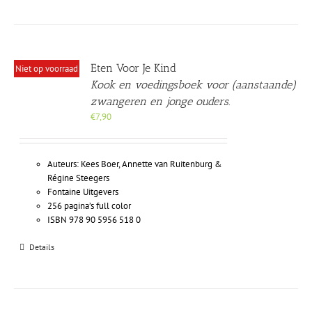
Eten Voor Je Kind
Niet op voorraad
Kook en voedingsboek voor (aanstaande)
zwangeren en jonge ouders.
€
7,90
Auteurs: Kees Boer, Annette van Ruitenburg &
Régine Steegers
Fontaine Uitgevers
256 pagina’s full color
ISBN 978 90 5956 518 0
Details