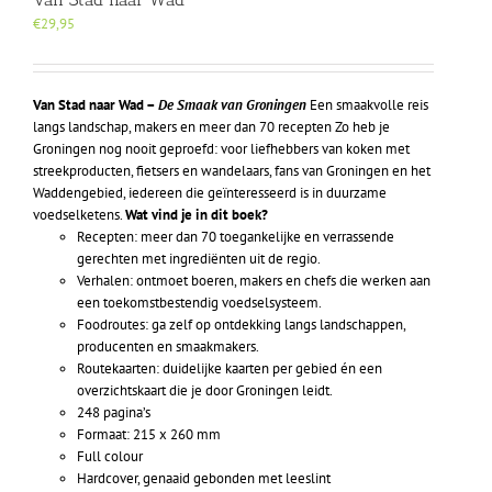
€
29,95
Van Stad naar Wad –
De Smaak van Groningen
Een smaakvolle reis
langs landschap, makers en meer dan 70 recepten Zo heb je
Groningen nog nooit geproefd: voor liefhebbers van koken met
streekproducten, fietsers en wandelaars, fans van Groningen en het
Waddengebied, iedereen die geïnteresseerd is in duurzame
voedselketens.
Wat vind je in dit boek?
Recepten: meer dan 70 toegankelijke en verrassende
gerechten met ingrediënten uit de regio.
Verhalen: ontmoet boeren, makers en chefs die werken aan
een toekomstbestendig voedselsysteem.
Foodroutes: ga zelf op ontdekking langs landschappen,
producenten en smaakmakers.
Routekaarten: duidelijke kaarten per gebied én een
overzichtskaart die je door Groningen leidt.
248 pagina’s
Formaat: 215 x 260 mm
Full colour
Hardcover, genaaid gebonden met leeslint