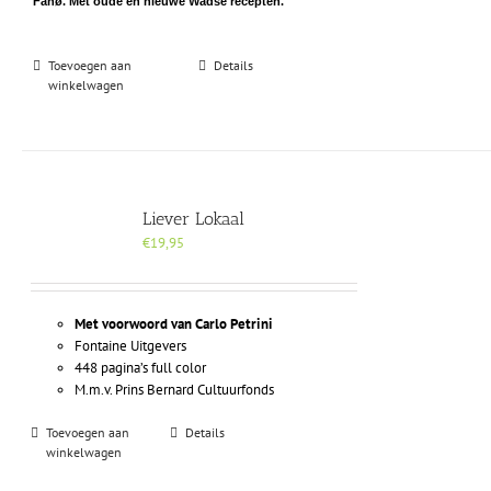
Fanø. Met oude én nieuwe Wadse recepten.
Toevoegen aan
Details
winkelwagen
Liever Lokaal
€
19,95
Met voorwoord van Carlo Petrini
Fontaine Uitgevers
448 pagina’s full color
M.m.v. Prins Bernard Cultuurfonds
Toevoegen aan
Details
winkelwagen