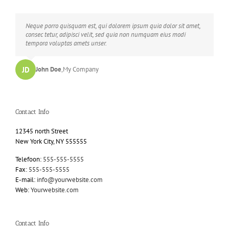
Neque porro quisquam est, qui dolorem ipsum quia dolor sit amet,
consec tetur, adipisci velit, sed quia non numquam eius modi
tempora voluptas amets unser.
JD
John Doe
,
My Company
Contact Info
12345 north Street
New York City, NY 555555
Telefoon:
555-555-5555
Fax:
555-555-5555
E-mail:
info@yourwebsite.com
Web:
Yourwebsite.com
Contact Info