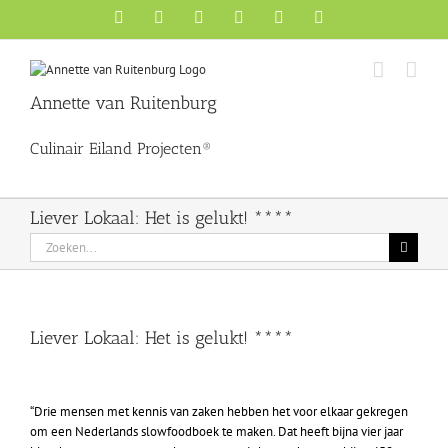
Ga
Facebook
X
YouTube
Instagram
Pinterest
LinkedIn
naar
inhoud
Annette van Ruitenburg
Culinair Eiland Projecten®
Liever Lokaal: Het is gelukt! ****
Zoeken
naar:
Liever Lokaal: Het is gelukt! ****
Bekijk
grotere
“Drie mensen met kennis van zaken hebben het voor elkaar gekregen
afbeelding
om een Nederlands slowfoodboek te maken. Dat heeft bijna vier jaar