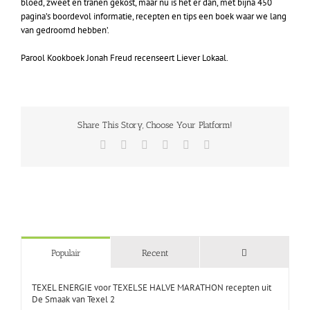
bloed, zweet en tranen gekost, maar nu is het er dan, met bijna 450
pagina’s boordevol informatie, recepten en tips een boek waar we lang
van gedroomd hebben’.
Parool Kookboek Jonah Freud recenseert Liever Lokaal.
Share This Story, Choose Your Platform!
Facebook
X
LinkedIn
Tumblr
Pinterest
E-
mail
Reacties
Populair
Recent
TEXEL ENERGIE voor TEXELSE HALVE MARATHON recepten uit
De Smaak van Texel 2