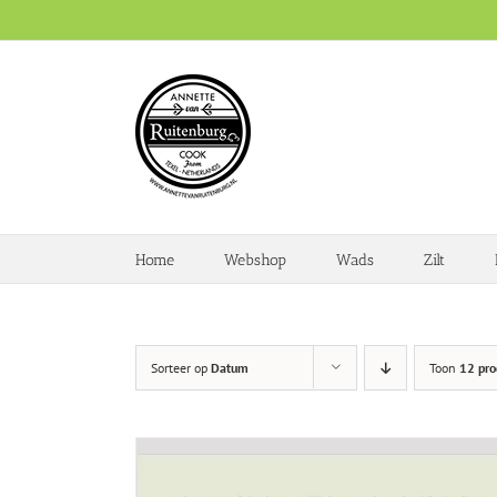
Ga
naar
inhoud
Home
Webshop
Wads
Zilt
Sorteer op
Datum
Toon
12 pro