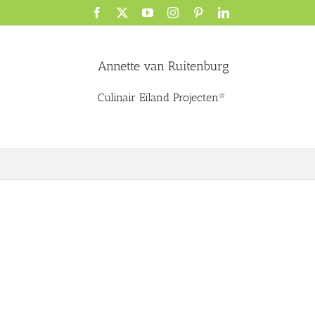
Facebook
X
YouTube
Instagram
Pinterest
LinkedIn
Annette van Ruitenburg
Culinair Eiland Projecten®