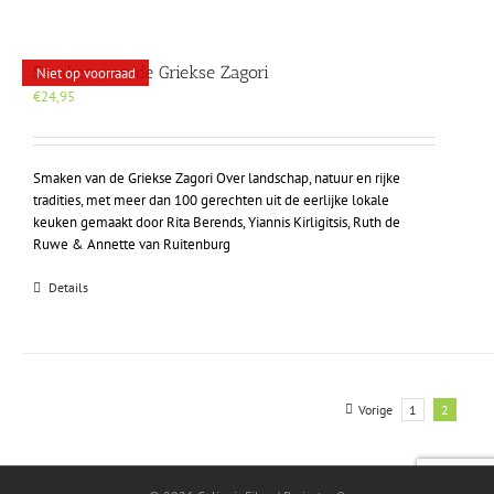
Smaken van de Griekse Zagori
Niet op voorraad
€
24,95
Smaken van de Griekse Zagori Over landschap, natuur en rijke
tradities, met meer dan 100 gerechten uit de eerlijke lokale
keuken gemaakt door Rita Berends, Yiannis Kirligitsis, Ruth de
Ruwe & Annette van Ruitenburg
Details
Vorige
1
2