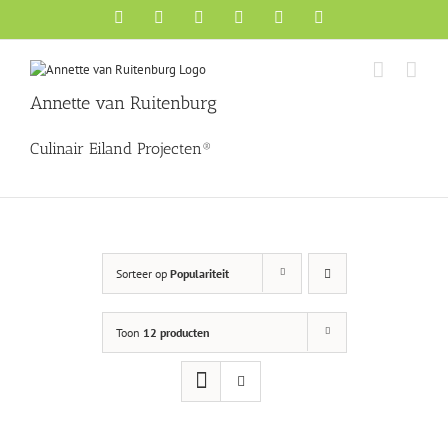
Ga
Facebook
X
YouTube
Instagram
Pinterest
LinkedIn
naar
inhoud
Annette van Ruitenburg
Culinair Eiland Projecten®
Sorteer op
Populariteit
Toon
12 producten