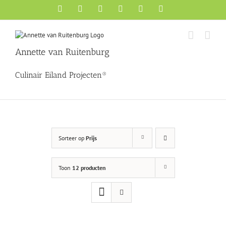
Ga
Facebook
X
YouTube
Instagram
Pinterest
LinkedIn
naar
inhoud
Annette van Ruitenburg
Culinair Eiland Projecten®
Sorteer op
Prijs
Toon
12 producten