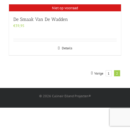
Niet op voorraad
De Smaak Van De Wadden
€
39,95
Details
Vorige
1
2
©
2026 Culinair Eiland Projecten®