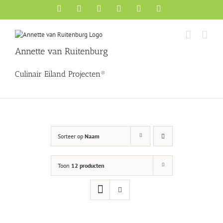
Ga
Facebook
X
YouTube
Instagram
Pinterest
LinkedIn
naar
inhoud
Annette van Ruitenburg
Culinair Eiland Projecten®
Sorteer op
Naam
Toon
12 producten