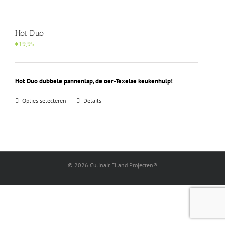
Hot Duo
€
19,95
Hot Duo dubbele pannenlap, de oer-Texelse keukenhulp!
Dit
Opties selecteren
Details
product
heeft
meerdere
variaties.
Deze
optie
©
2026 Culinair Eiland Projecten®
kan
gekozen
worden
op
de
productpagina