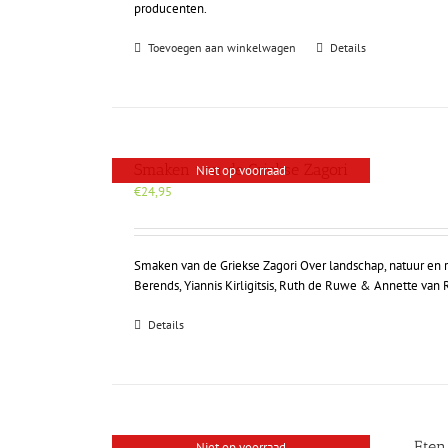
producenten.
Toevoegen aan winkelwagen
Details
Smaken van de Griekse Zagori
Niet op voorraad
€
24,95
Smaken van de Griekse Zagori Over landschap, natuur en r
Berends, Yiannis Kirligitsis, Ruth de Ruwe & Annette van
Details
Eten
Niet op voorraad