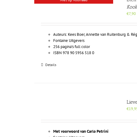
Kook
€
7,90
Auteurs: Kees Boer, Annette van Ruitenburg & Ré
Fontaine Uitgevers
256 pagina’s full color
ISBN 978 90 5956 518 0
Details
Liev
€
19,9
Met voorwoord van Carlo Petrini