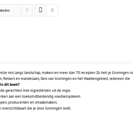
ducten
lle reis langs landschap, makers en meer dan 70 recepten Zo heb je Groningen n
n, fietsers en wandelaars, fans van Groningen en het Waddengebied, iedereen die
 in dit boek?
de gerechten met ingrediënten uit de regio.
werken aan een toekomstbestendig voedselsysteem.
appen, producenten en smaakmakers.
 overzichtskaart die je door Groningen leidt.