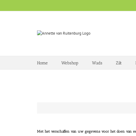
Ga
naar
inhoud
Home
Webshop
Wads
Zilt
De boeken van Annette van Ruitenburg worden desgewe
Met het verschaffen van uw gegevens voor het doen van ee