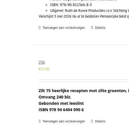
ISBN: 978-90-812366-8-3
Uitgever: Ruth de Ruwe Producties i.o.v. Stichtin
Verschijnt 5 mei 2026
Nu al te bestellen
Persoonlijke tekst
Toevoegen aan winkelwagen
Details
Zilt
€
15,00
Zilt 75 heerlijke recepten met zilte groenten, 
Omvang 240 blz.
Gebonden met leeslint
ISBN 978 94 6404 090 6
Toevoegen aan winkelwagen
Details