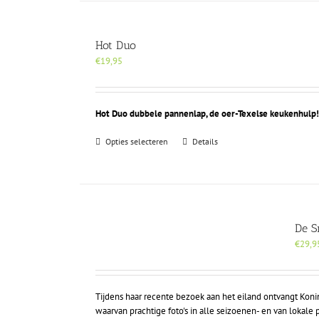
Hot Duo
€
19,95
Hot Duo dubbele pannenlap, de oer-Texelse keukenhulp
Dit
Opties selecteren
Details
product
heeft
meerdere
variaties.
Deze
optie
De S
kan
€
29,9
gekozen
worden
op
Tijdens haar recente bezoek aan het eiland ontvangt Kon
de
waarvan prachtige foto's in alle seizoenen- en van loka
productpagina