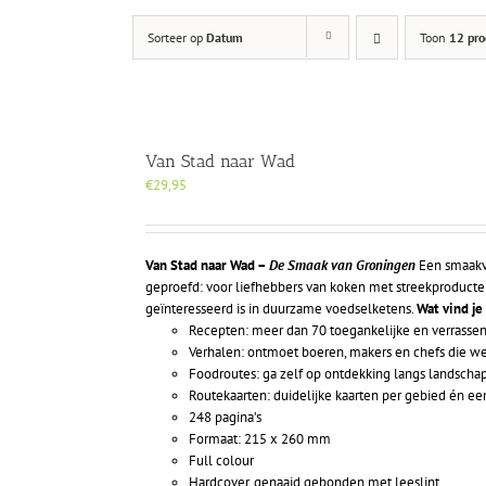
Sorteer op
Datum
Toon
12 pro
Van Stad naar Wad
€
29,95
Van Stad naar Wad –
De Smaak van Groningen
Een smaakvo
geproefd: voor liefhebbers van koken met streekproducte
geïnteresseerd is in duurzame voedselketens.
Wat vind je
Recepten: meer dan 70 toegankelijke en verrassen
Verhalen: ontmoet boeren, makers en chefs die 
Foodroutes: ga zelf op ontdekking langs landsch
Routekaarten: duidelijke kaarten per gebied én een
248 pagina’s
Formaat: 215 x 260 mm
Full colour
Hardcover, genaaid gebonden met leeslint