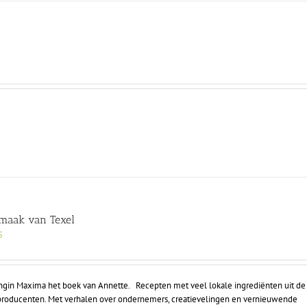
!
maak van Texel
5
ingin Maxima het boek van Annette. Recepten met veel lokale ingrediënten uit de 
le producenten. Met verhalen over ondernemers, creatievelingen en vernieuwende