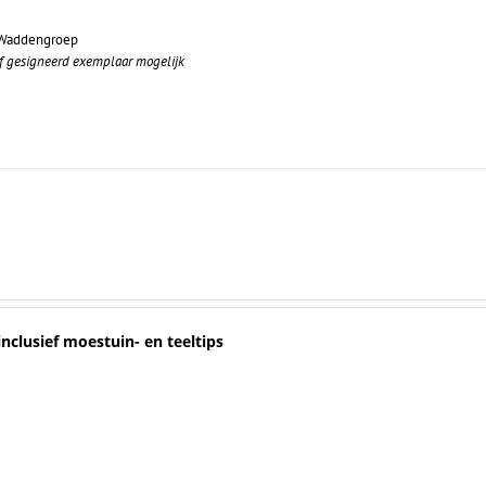
g Waddengroep
 of gesigneerd exemplaar mogelijk
inclusief moestuin- en teeltips