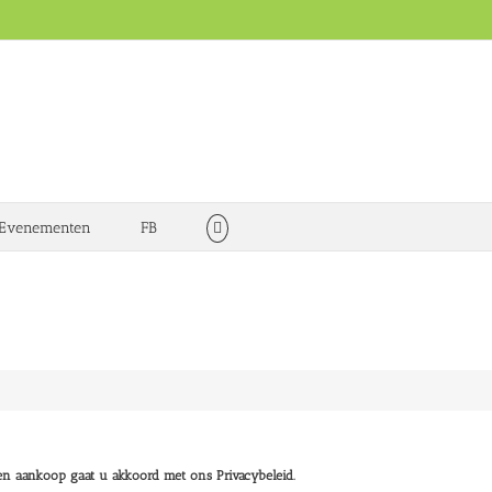
Evenementen
FB
nst door haar gesigneerd
n aankoop gaat u akkoord met ons Privacybeleid.