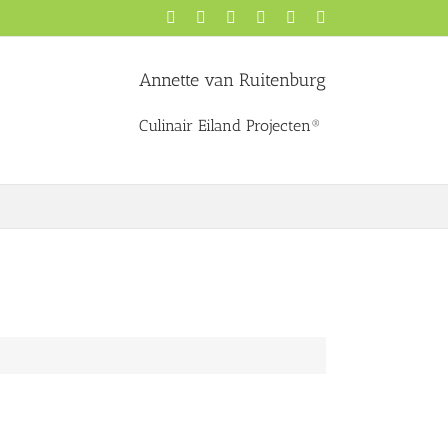
Facebook
X
YouTube
Instagram
Pinterest
LinkedIn
Annette van Ruitenburg
Culinair Eiland Projecten®