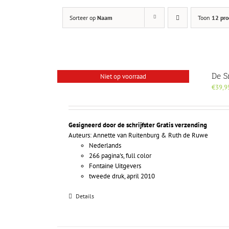
Sorteer op
Naam
Toon
12 pro
De 
Niet op voorraad
€
39,9
Gesigneerd door de schrijfster
Gratis verzending
Auteurs: Annette van Ruitenburg & Ruth de Ruwe
Nederlands
266 pagina's, full color
Fontaine Uitgevers
tweede druk, april 2010
Details