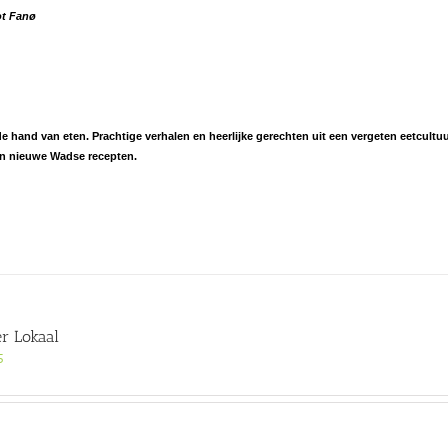
ot Fanø
hand van eten. Prachtige verhalen en heerlijke gerechten uit een vergeten eetcultuu
én nieuwe Wadse recepten.
er Lokaal
5