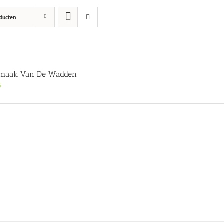
ducten
Smaak Van De Wadden
5