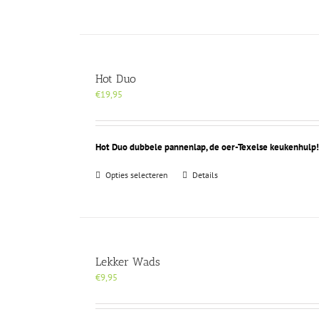
Hot Duo
€
19,95
Hot Duo dubbele pannenlap, de oer-Texelse keukenhulp
Dit
Opties selecteren
Details
product
heeft
meerdere
variaties.
Deze
optie
Lekker Wads
kan
€
9,95
gekozen
worden
op