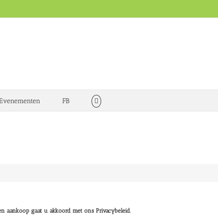
Evenementen
FB
nst door haar gesigneerd
n aankoop gaat u akkoord met ons Privacybeleid.