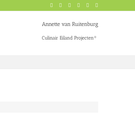
Facebook
X
YouTube
Instagram
Pinterest
LinkedIn
Annette van Ruitenburg
Culinair Eiland Projecten®