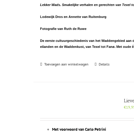
de
Lekker Wads. Smakelijke verhalen en gerechten van Texel t
productpagina
Lodewijk Dros en Annette van Ruitenburg
Fotografie van Ruth de Ruwe
De eerste cultuurgeschiedenis van het Waddengebied aan de 
eilanden en de Waddenkust, van Texel tot Fanø. Met oude 
Toevoegen aan winkelwagen
Details
Liev
€
19,9
Met voorwoord van Carlo Petrini