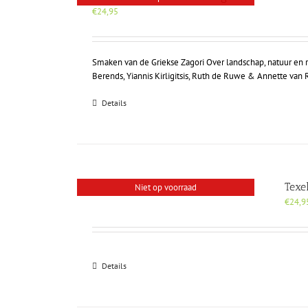
€
24,95
Smaken van de Griekse Zagori Over landschap, natuur en r
Berends, Yiannis Kirligitsis, Ruth de Ruwe & Annette van
Details
Texe
Niet op voorraad
€
24,9
Details