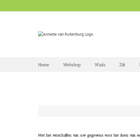
Ga
naar
inhoud
Home
Webshop
Wads
Zilt
De boeken van Annette van Ruitenburg worden desgewe
Met het verschaffen van uw gegevens voor het doen van ee