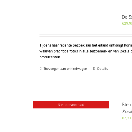
De S
€
29,9
Tijdens haar recente bezoek aan het eiland ontvangt Kon
waarvan prachtige foto's in alle seizoenen- en van loka
producenten.
Toevoegen aan winkelwagen
Details
Eten
Niet op voorraad
Kook
€
7,90