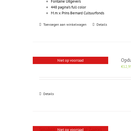
Fontaine Uitgevers
448 pagina’s full color
M.m.v. Prins Bernard Cultuurfonds
Toevoegen aan winkelwagen
Details
Opdu
Niet op voorraad
€
12,9
Details
Smaken van de Griekse Zagori
Niet op voorraad