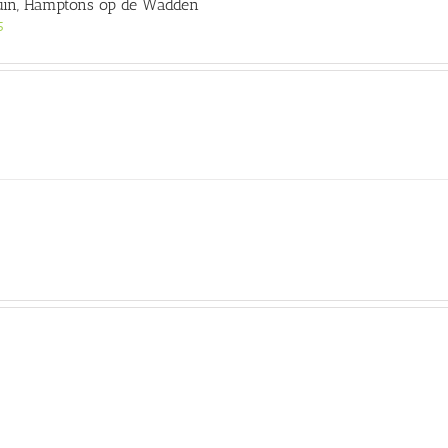
in, Hamptons op de Wadden
5