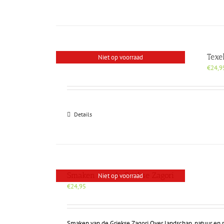
Texe
Niet op voorraad
€
24,9
Details
Smaken van de Griekse Zagori
Niet op voorraad
€
24,95
Smaken van de Griekse Zagori Over landschap, natuur en r