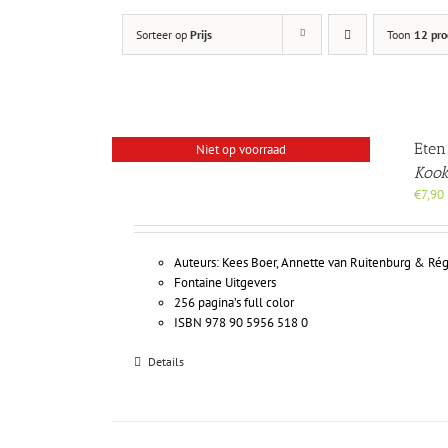
Sorteer op
Prijs
Toon
12 pro
Eten
Niet op voorraad
Kook
€
7,90
Auteurs: Kees Boer, Annette van Ruitenburg & Ré
Fontaine Uitgevers
256 pagina’s full color
ISBN 978 90 5956 518 0
Details