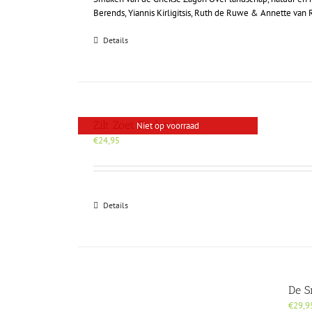
Berends, Yiannis Kirligitsis, Ruth de Ruwe & Annette van
Details
Zilt Zoet Zeeland
Niet op voorraad
€
24,95
Details
De S
€
29,9