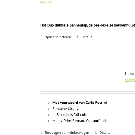
€
19,95
Hot Duo dubbele pannenlap, de oer-Texelse keukenhulp
Dit
Opties selecteren
Details
product
heeft
meerdere
variaties.
Deze
optie
Liev
kan
€
19,9
gekozen
worden
op
Met voorwoord van Carlo Petrini
de
Fontaine Uitgevers
productpagina
448 pagina’s full color
M.m.v. Prins Bernard Cultuurfonds
Toevoegen aan winkelwagen
Details