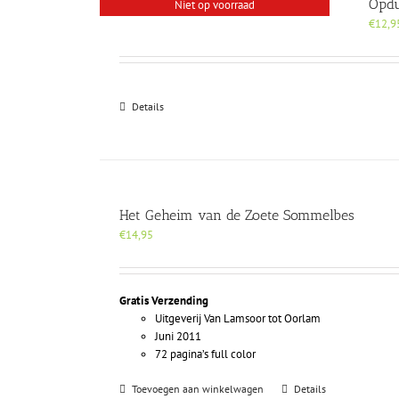
Opdu
Niet op voorraad
€
12,9
Details
Het Geheim van de Zoete Sommelbes
€
14,95
Gratis Verzending
Uitgeverij Van Lamsoor tot Oorlam
Juni 2011
72 pagina’s full color
Toevoegen aan winkelwagen
Details