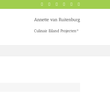
Facebook
X
YouTube
Instagram
Pinterest
LinkedIn
Annette van Ruitenburg
Culinair Eiland Projecten®