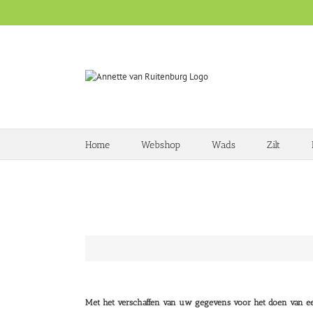
Ga
naar
inhoud
Home
Webshop
Wads
Zilt
De boeken van Annette van Ruitenburg worden desgewe
Met het verschaffen van uw gegevens voor het doen van ee