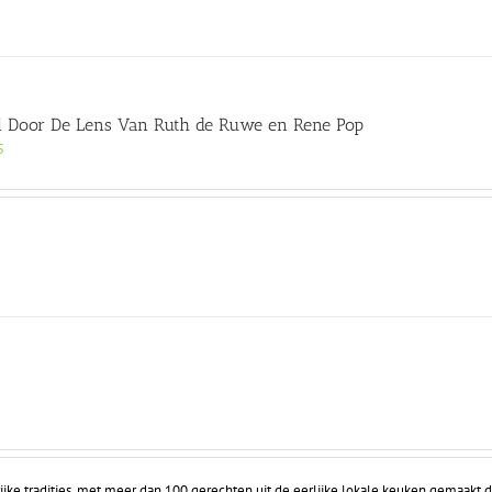
l Door De Lens Van Ruth de Ruwe en Rene Pop
5
ijke tradities, met meer dan 100 gerechten uit de eerlijke lokale keuken gemaakt d