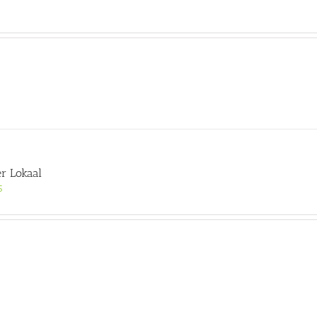
!
er Lokaal
5