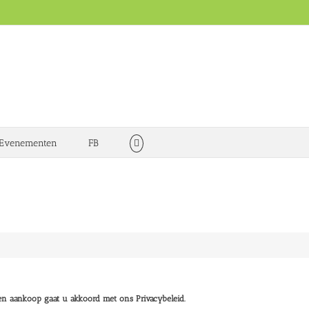
Evenementen
FB
nst door haar gesigneerd
n aankoop gaat u akkoord met ons Privacybeleid.