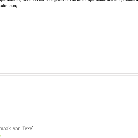
 Ruitenburg
maak van Texel
5