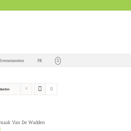
Evenementen
FB
ducten
Smaak Van De Wadden
5