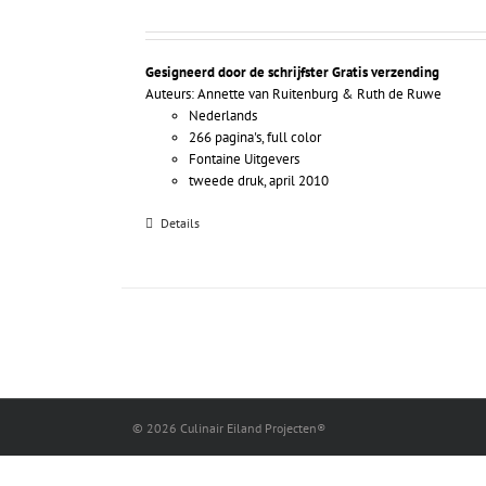
Gesigneerd door de schrijfster
Gratis verzending
Auteurs: Annette van Ruitenburg & Ruth de Ruwe
Nederlands
266 pagina's, full color
Fontaine Uitgevers
tweede druk, april 2010
Details
©
2026 Culinair Eiland Projecten®