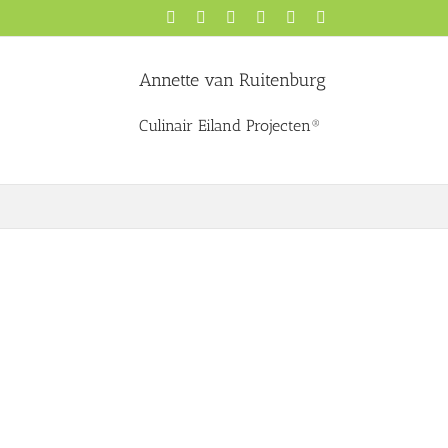
Facebook
X
YouTube
Instagram
Pinterest
LinkedIn
Annette van Ruitenburg
Culinair Eiland Projecten®