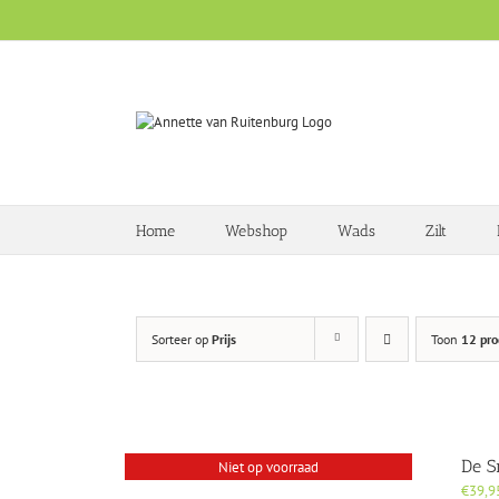
Ga
naar
inhoud
Home
Webshop
Wads
Zilt
Sorteer op
Prijs
Toon
12 pro
De 
Niet op voorraad
€
39,9