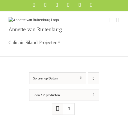
Ga
Facebook
X
YouTube
Instagram
Pinterest
LinkedIn
naar
inhoud
Annette van Ruitenburg
Culinair Eiland Projecten®
Sorteer op
Datum
Toon
12 producten