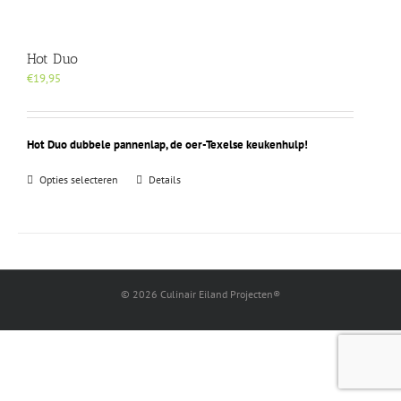
Hot Duo
€
19,95
Hot Duo dubbele pannenlap, de oer-Texelse keukenhulp!
Dit
Opties selecteren
Details
product
heeft
meerdere
variaties.
Deze
optie
©
2026 Culinair Eiland Projecten®
kan
gekozen
worden
op
de
productpagina