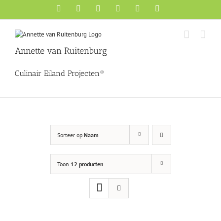
Ga
Facebook
X
YouTube
Instagram
Pinterest
LinkedIn
naar
inhoud
Annette van Ruitenburg
Culinair Eiland Projecten®
Sorteer op
Naam
Toon
12 producten