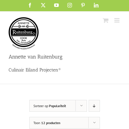
Ga
Facebook
X
YouTube
Instagram
Pinterest
LinkedIn
naar
inhoud
Annette van Ruitenburg
Culinair Eiland Projecten®
Sorteer op
Populariteit
Toon
12 producten