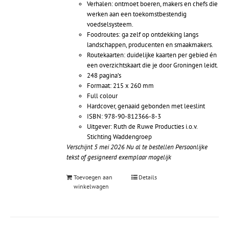
Verhalen: ontmoet boeren, makers en chefs die
werken aan een toekomstbestendig
voedselsysteem.
Foodroutes: ga zelf op ontdekking langs
landschappen, producenten en smaakmakers.
Routekaarten: duidelijke kaarten per gebied én
een overzichtskaart die je door Groningen leidt.
248 pagina’s
Formaat: 215 x 260 mm
Full colour
Hardcover, genaaid gebonden met leeslint
ISBN: 978-90-812366-8-3
Uitgever: Ruth de Ruwe Producties i.o.v.
Stichting Waddengroep
Verschijnt 5 mei 2026
Nu al te bestellen
Persoonlijke
tekst of gesigneerd exemplaar mogelijk
Toevoegen aan
Details
winkelwagen