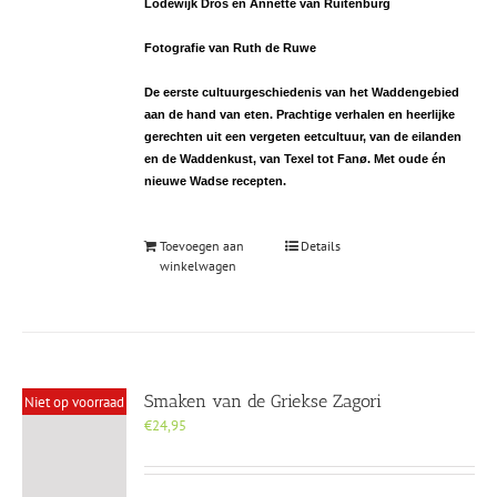
Lodewijk Dros en Annette van Ruitenburg
Fotografie van Ruth de Ruwe
De eerste cultuurgeschiedenis van het Waddengebied
aan de hand van eten. Prachtige verhalen en heerlijke
gerechten uit een vergeten eetcultuur, van de eilanden
en de Waddenkust, van Texel tot Fanø. Met oude én
nieuwe Wadse recepten.
Toevoegen aan
Details
winkelwagen
Smaken van de Griekse Zagori
Niet op voorraad
€
24,95