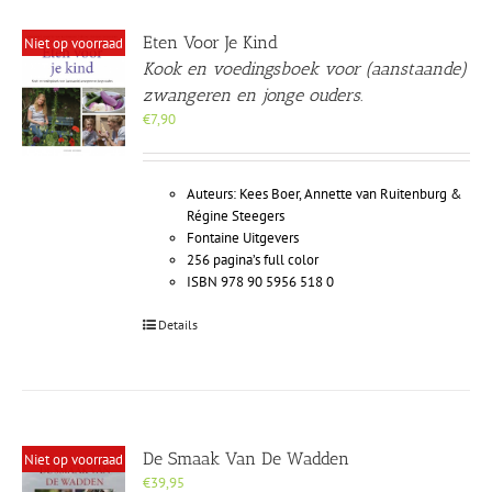
Eten Voor Je Kind
Niet op voorraad
Kook en voedingsboek voor (aanstaande)
zwangeren en jonge ouders.
€
7,90
Auteurs: Kees Boer, Annette van Ruitenburg &
Régine Steegers
Fontaine Uitgevers
256 pagina’s full color
ISBN 978 90 5956 518 0
Details
De Smaak Van De Wadden
Niet op voorraad
€
39,95