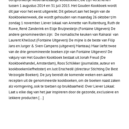
tussen 1 augustus 2014 en 31 juli 2015. Het Gouden Kookboek wordt
dit jaar voor het eerst uitgereikt. Dit gebeurt aan het begin van de
Kookboekenweek, die wordt gehouden van maandag 26 oktober t/m
zondag 1 november. Liever lokaal van Annette van Ruitenburg, Ruth de
Ruwe, René Zanderink en Elsje Bruijnesteijn (Fontaine Uitgevers) De
andere genomineerden zijn: De nomadische keuken van Raïnaraï van
Laurent Khellout (Fontaine Uitgevers) De mijne is de beste van Filip
Jans en Jurger & Sven Campens (uitgeverij Manteau) Maar liefst twee
van de drie genomineerde boeken zijn van Fontaine Uitgevers! De
vakjury van Het Gouden Kookboek bestaat uit Jonah Freud (De
Kookboekhandel, Amsterdam), Roos Schlikker (journaliste, auteur en
kookboekenliefhebster) en Just Enschedé (directeur Stichting De Best
Verzorgde Boeken). De jury bereidt de komende weken een aantal
recepten uit de genomineerde kookboeken, om de boeken naast zaken
als vormgeving, ook te toetsen op bruikbaarheid. Over Liever Lokaal:
Laat u elke dag van het jaar inspireren door de gezonde, exclusieve en
lekkere producten [...]