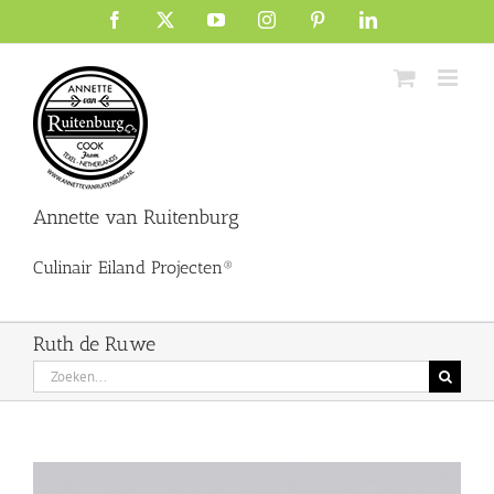
Ga
Facebook
X
YouTube
Instagram
Pinterest
LinkedIn
naar
inhoud
Annette van Ruitenburg
Culinair Eiland Projecten®
Ruth de Ruwe
Zoeken
naar: