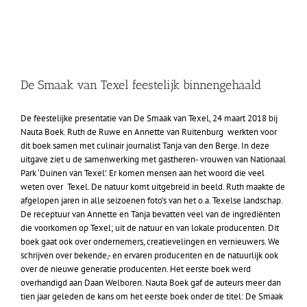
De Smaak van Texel feestelijk binnengehaald
De feestelijke presentatie van De Smaak van Texel, 24 maart 2018 bij
Nauta Boek. Ruth de Ruwe en Annette van Ruitenburg werkten voor
dit boek samen met culinair journalist Tanja van den Berge. In deze
uitgave ziet u de samenwerking met gastheren- vrouwen van Nationaal
Park ‘Duinen van Texel’. Er komen mensen aan het woord die veel
weten over Texel. De natuur komt uitgebreid in beeld. Ruth maakte de
afgelopen jaren in alle seizoenen foto's van het o.a. Texelse landschap.
De receptuur van Annette en Tanja bevatten veel van de ingrediënten
die voorkomen op Texel; uit de natuur en van lokale producenten. Dit
boek gaat ook over ondernemers, creatievelingen en vernieuwers. We
schrijven over bekende,- en ervaren producenten en de natuurlijk ook
over de nieuwe generatie producenten. Het eerste boek werd
overhandigd aan Daan Welboren. Nauta Boek gaf de auteurs meer dan
tien jaar geleden de kans om het eerste boek onder de titel: De Smaak