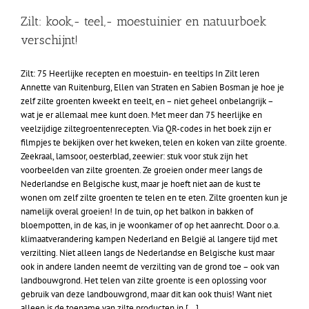
Zilt: kook,- teel,- moestuinier en natuurboek
verschijnt!
Zilt: 75 Heerlijke recepten en moestuin- en teeltips In Zilt leren
Annette van Ruitenburg, Ellen van Straten en Sabien Bosman je hoe je
zelf zilte groenten kweekt en teelt, en – niet geheel onbelangrijk –
wat je er allemaal mee kunt doen. Met meer dan 75 heerlijke en
veelzijdige ziltegroentenrecepten. Via QR-codes in het boek zijn er
filmpjes te bekijken over het kweken, telen en koken van zilte groente.
Zeekraal, lamsoor, oesterblad, zeewier: stuk voor stuk zijn het
voorbeelden van zilte groenten. Ze groeien onder meer langs de
Nederlandse en Belgische kust, maar je hoeft niet aan de kust te
wonen om zelf zilte groenten te telen en te eten. Zilte groenten kun je
namelijk overal groeien! In de tuin, op het balkon in bakken of
bloempotten, in de kas, in je woonkamer of op het aanrecht. Door o.a.
klimaatverandering kampen Nederland en België al langere tijd met
verzilting. Niet alleen langs de Nederlandse en Belgische kust maar
ook in andere landen neemt de verzilting van de grond toe – ook van
landbouwgrond. Het telen van zilte groente is een oplossing voor
gebruik van deze landbouwgrond, maar dit kan ook thuis! Want niet
alleen is de toename van zilte producten in [...]