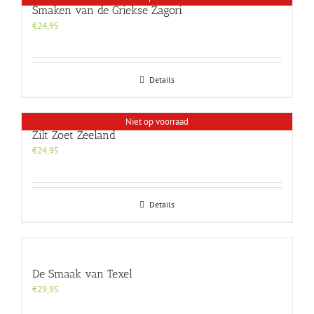
Smaken van de Griekse Zagori
€
24,95
Details
Niet op voorraad
Zilt Zoet Zeeland
€
24,95
Details
De Smaak van Texel
€
29,95