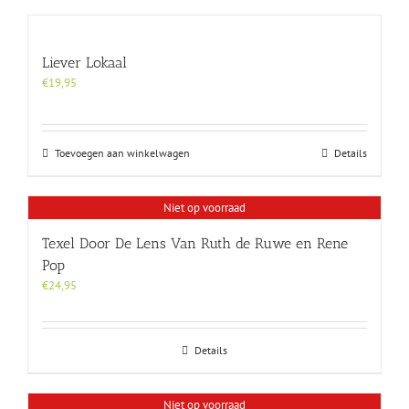
heeft
meerdere
variaties.
Liever Lokaal
Deze
optie
€
19,95
kan
gekozen
worden
Toevoegen aan winkelwagen
Details
op
de
productpagina
Niet op voorraad
Texel Door De Lens Van Ruth de Ruwe en Rene
Pop
€
24,95
Details
Niet op voorraad