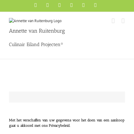
Ga
Facebook
X
YouTube
Instagram
Pinterest
LinkedIn
naar
inhoud
Annette van Ruitenburg
Culinair Eiland Projecten®
De boeken van Annette van Ruitenburg worden desgewenst door haar g
Met het verschaffen van uw gegevens voor het doen van een aankoop
gaat u akkoord met ons Privacybeleid.