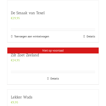
De Smaak van Texel
€
29,95
Toevoegen aan winkelwagen
Details
Niet op voorraad
Zilt Zoet Zeeland
€
24,95
Details
Lekker Wads
€
9,95