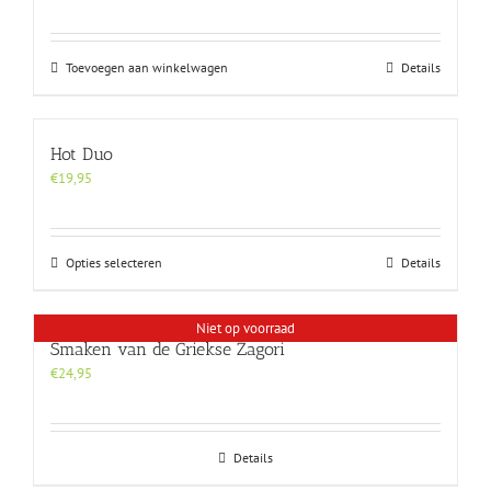
Toevoegen aan winkelwagen
Details
Hot Duo
€
19,95
Dit
Opties selecteren
Details
product
heeft
Niet op voorraad
meerdere
Smaken van de Griekse Zagori
variaties.
Deze
€
24,95
optie
kan
gekozen
Details
worden
op