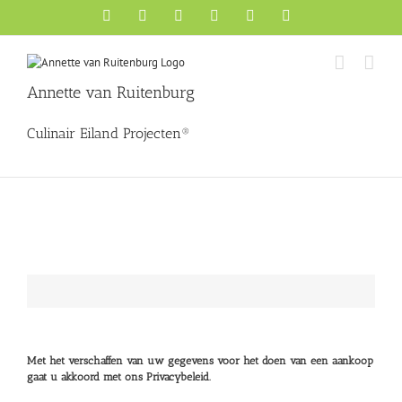
Ga
Facebook
X
YouTube
Instagram
Pinterest
LinkedIn
naar
inhoud
Annette van Ruitenburg
Culinair Eiland Projecten®
De boeken van Annette van Ruitenburg worden desgewenst door haar g
Met het verschaffen van uw gegevens voor het doen van een aankoop
gaat u akkoord met ons Privacybeleid.