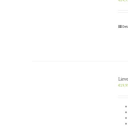
Det
Liev
€
19,9