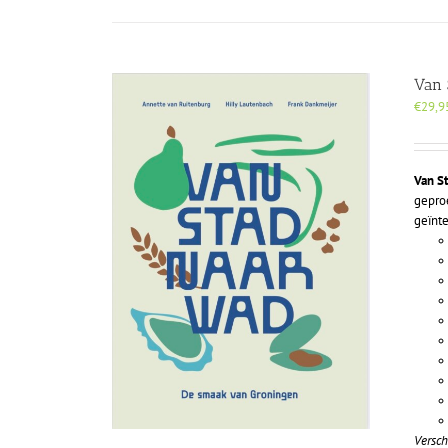
Van 
€
29,9
Van S
gepro
geïnt
Versch