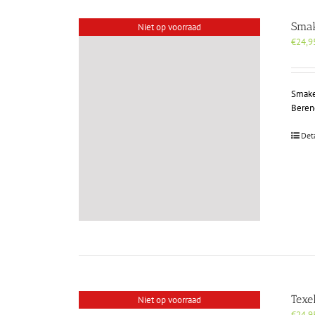
Smak
Niet op voorraad
€
24,9
Smaken
Berend
Det
Texe
Niet op voorraad
€
24,9