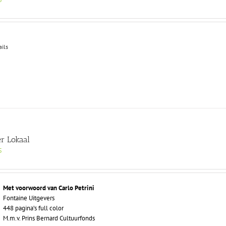
ails
er Lokaal
5
Met voorwoord van Carlo Petrini
Fontaine Uitgevers
448 pagina’s full color
M.m.v. Prins Bernard Cultuurfonds