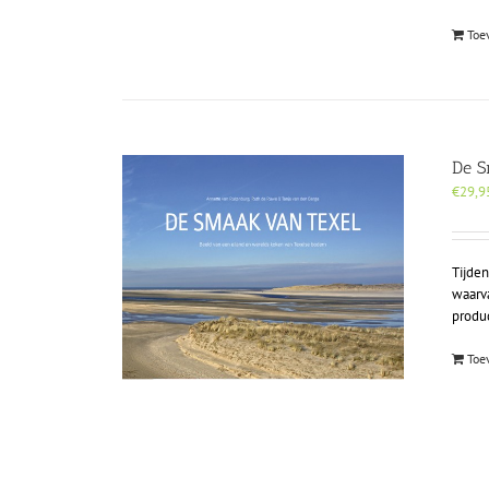
Toe
De S
€
29,9
Tijde
waarv
produ
Toe