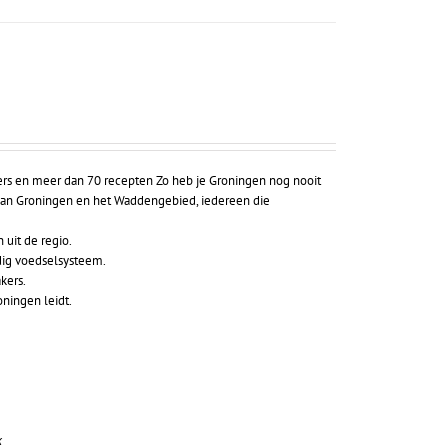
ers en meer dan 70 recepten Zo heb je Groningen nog nooit
s van Groningen en het Waddengebied, iedereen die
uit de regio.
dig voedselsysteem.
kers.
oningen leidt.
k