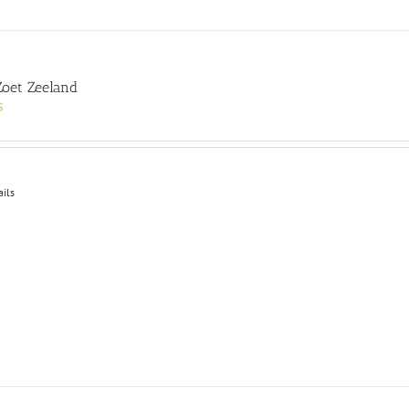
 Zoet Zeeland
5
ails