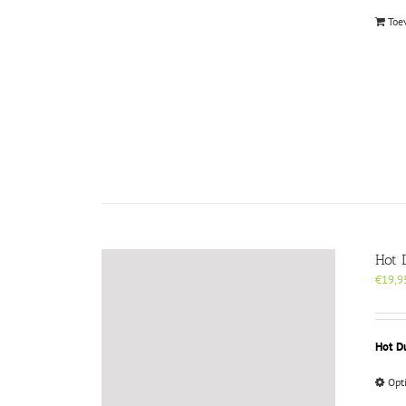
Toe
Hot 
€
19,9
Hot D
Opt