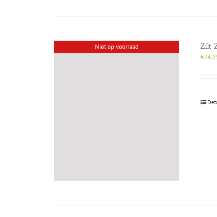
Zilt
Niet op voorraad
€
24,9
Det