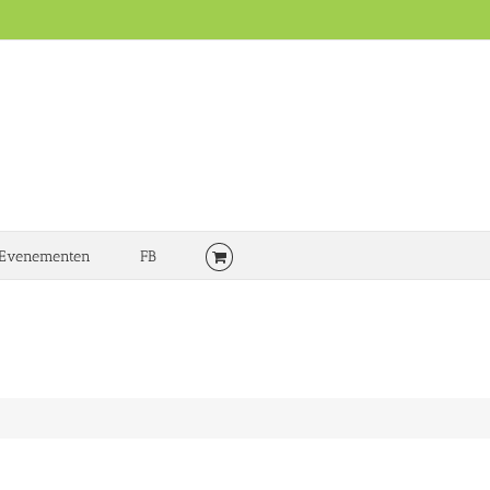
Evenementen
FB
nst door haar gesigneerd