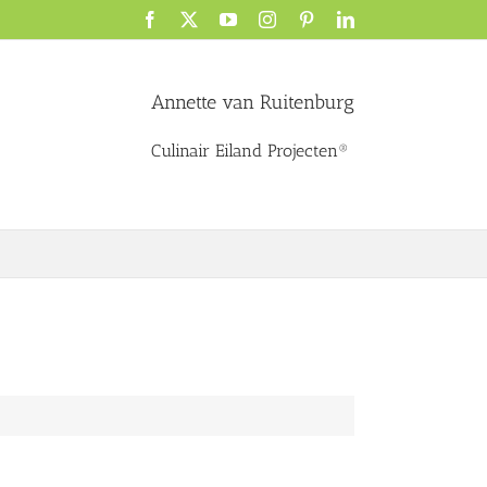
Facebook
X
YouTube
Instagram
Pinterest
LinkedIn
Annette van Ruitenburg
Culinair Eiland Projecten®