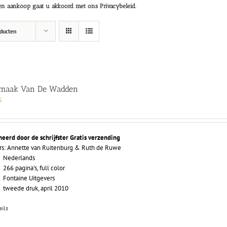
n aankoop gaat u akkoord met ons Privacybeleid.
ducten
Smaak Van De Wadden
5
neerd door de schrijfster
Gratis verzending
rs: Annette van Ruitenburg & Ruth de Ruwe
Nederlands
266 pagina's, full color
Fontaine Uitgevers
tweede druk, april 2010
ails