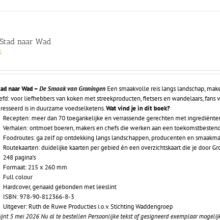
Stad naar Wad
5
tad naar Wad –
De Smaak van Groningen
Een smaakvolle reis langs landschap, mak
efd: voor liefhebbers van koken met streekproducten, fietsers en wandelaars, fan
eresseerd is in duurzame voedselketens.
Wat vind je in dit boek?
Recepten: meer dan 70 toegankelijke en verrassende gerechten met ingrediënten 
Verhalen: ontmoet boeren, makers en chefs die werken aan een toekomstbesten
Foodroutes: ga zelf op ontdekking langs landschappen, producenten en smaakma
Routekaarten: duidelijke kaarten per gebied én een overzichtskaart die je door Gr
248 pagina’s
Formaat: 215 x 260 mm
Full colour
Hardcover, genaaid gebonden met leeslint
ISBN: 978-90-812366-8-3
Uitgever: Ruth de Ruwe Producties i.o.v. Stichting Waddengroep
ijnt 5 mei 2026
Nu al te bestellen
Persoonlijke tekst of gesigneerd exemplaar mogelij