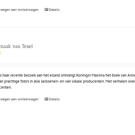
voegen aan winkelwagen
Details
maak van Texel
5
ns haar recente bezoek aan het eiland ontvangt Koningin Maxima het boek van Anne
an prachtige foto's in alle seizoenen- en van lokale producenten. Met verhalen o
centen.
voegen aan winkelwagen
Details