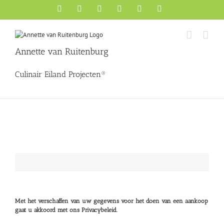
Ga
Facebook
X
YouTube
Instagram
Pinterest
LinkedIn
naar
inhoud
Annette van Ruitenburg
Culinair Eiland Projecten®
De boeken van Annette van Ruitenburg worden desgewenst door haar g
Met het verschaffen van uw gegevens voor het doen van een aankoop
gaat u akkoord met ons Privacybeleid.