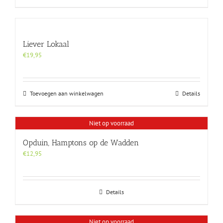
op
de
productpagina
Liever Lokaal
€
19,95
Toevoegen aan winkelwagen
Details
Niet op voorraad
Opduin, Hamptons op de Wadden
€
12,95
Details
Niet op voorraad