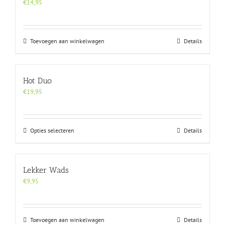
€
14,95
Toevoegen aan winkelwagen
Details
Hot Duo
€
19,95
Dit
Opties selecteren
Details
product
heeft
meerdere
Lekker Wads
variaties.
Deze
€
9,95
optie
kan
gekozen
Toevoegen aan winkelwagen
Details
worden