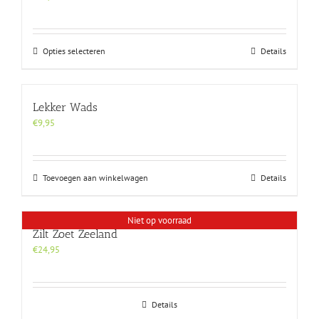
Dit
Opties selecteren
Details
product
heeft
meerdere
Lekker Wads
variaties.
Deze
€
9,95
optie
kan
gekozen
Toevoegen aan winkelwagen
Details
worden
op
de
Niet op voorraad
productpagina
Zilt Zoet Zeeland
€
24,95
Details