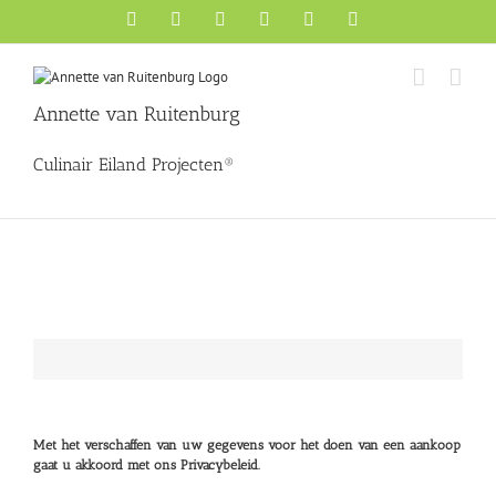
Ga
Facebook
X
YouTube
Instagram
Pinterest
LinkedIn
naar
inhoud
Annette van Ruitenburg
Culinair Eiland Projecten®
De boeken van Annette van Ruitenburg worden desgewenst door haar g
Met het verschaffen van uw gegevens voor het doen van een aankoop
gaat u akkoord met ons Privacybeleid.